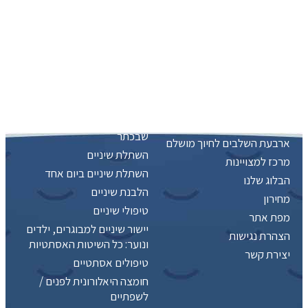
ראשי
טיפולי המרפאה
ראשי
ציפוי חרסינה לשיניים
מי אנחנו
כתר חרסינה – שחזור מושלם
למראה טבעי ובריא
מה אנחנו יודעים לעשות?
כתר זירקוניה – להנות מהיהלום
מה אומרים עלינו?
שבכתר
ארבעת השלבים לחיוך מושלם
השתלת שיניים
מרכז למצויינות
השתלת שיניים ביום אחד
הבלוג שלנו
הלבנת שיניים
מחירון
טיפולי שיניים
מפת אתר
יישור שיניים למבוגרים, ילדים
הצהרת נגישות
ונוער: כל השיטות האסתטיות
יצירת קשר
טיפולים אסתטיים
חומצה היאלורונית לפנים /
לשפתיים