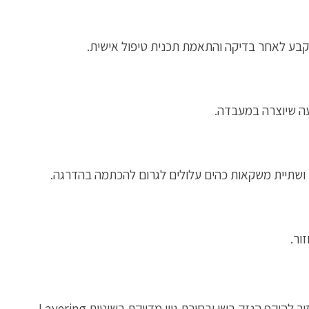
קבע לאחר בדיקה והתאמת תכנית טיפול אישית.
עה שיוצרה במעבדה.
ון ושתיית משקאות כהים עלולים לגרום להכתמה בהדרגה.
ור.
סתימות לבנות ושחזורים בחומרי חרסינה מאפשרים כיום לשלב בין אסתטיקה לבין חוזק תפקודי ועמידות גבוהה. התאמת סוג השחזור להיקף הנזק בשן ובחירת גוון מדויקת בשיטות Layering