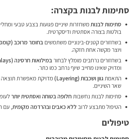
סתימות לבנות בקצרה:
סתימות לבנות
משחזרות שיניים פגועות בצבע טבעי ומחליפ
בולטות בצורה אסתטית ודיסקרטית.
בשחזורים קטנים-בינוניים משתמשים
בחומר מרוכב (קומפו
ויוצר מקשה אחת חזקה.
בשחזורים נרחבים מומלץ לבחור
במילואות חרסינה (Inlays/Onlays)
ומדויק שאינו מחייב שיוף נרחב כמו כתר.
התאמת
גוון ושכבות (Layering)
מדויקת מאפשרת תוצאה 
שאר השיניים.
סתימות לבנות נחשבות
חלופה בטוחה ואסתטית יותר
לעומת
הטיפול מתבצע לרוב
ללא כאבים ובהרדמה מקומית
, עם ח
טיפולים
סתימות לבנות מחומרים מרוכבים