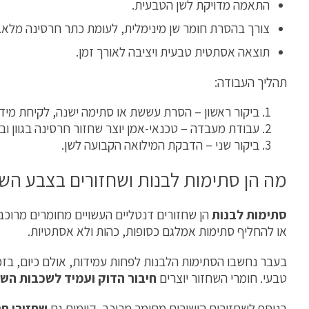
התאמה מדויקת לשן הטבעית.
צורך בהסרת חומר שן מינימלית, לעומת כתר חרסינה מלא.
תוצאה אסתטית טבעית ויציבה לאורך זמן.
תהליך העבודה:
ביקור ראשון – הסרת עששת או סתימה ישנה, לקיחת מיד
עבודת מעבדה – טכנאי-אמן יוצר שחזור חרסינה בגוון וב
ביקור שני – הדבקת המילואה הקבועה לשן.
מה הן סתימות לבנות ושחזורים בצבע השן
סתימות לבנות
הן שחזורים דנטליים העשויים מחומרים מרוכב
או להחליף סתימות אמלגם כסופות, כהות ולא אסתטיות.
בעבר נחשבו הסתימות הלבנות לפחות עמידות, אולם כיום, בזכ
טבעי. חומרי השחזור יוצרים
חיבור הדוק ועמיד לשכבות השן
בנוסף לשחזורים הישירים מחומר מרוכב, קיימים גם
שחזורי חרסינ