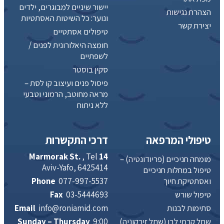
יישור שיניים למבוגרים, ילדים
הצהרת נגישות
ונוער: כל השיטות האסתטיות
יצירת קשר
טיפולים אסתטיים
חומצה היאלורונית לפנים /
לשפתיים
סקין בוסטר
פיסול פנים ועיצוב קו לסת –
מראה מחוטב, הרמוני וטבעי
ללא ניתוח
טיפולי המרפאה
דרכי התקשרות
, Tel
14 Marmorak St.
מומחה חניכיים (פריודונטיה) –
Aviv-Yafo, 6425414
טיפול במחלות חניכיים
ואסתטיקת חיוך
077-997-5537
Phone
טיפול שורש
03-5444693
Fax
סתימות לבנות
info@roniamid.com
Email
שתל קרמי לבן (שתל זירקוניה)
9:00
Sunday – Thursday