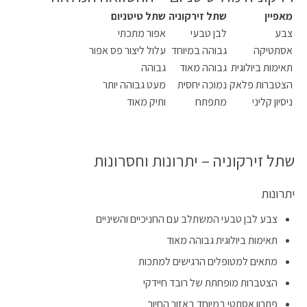
מאפיין
שתל זירקוניה
שתל טיטניום
צבע
לבן טבעי
אפור מתכתי
אסתטיקה
גבוהה במיוחד
עלול ליצור פס אפור
תאימות ביולוגית
גבוהה מאוד
גבוהה
הצטברות פלאק
נמוכה יחסית
מעט גבוהה יותר
ניסיון קליני
מתפתח
ותיק מאוד
שתל זירקוניה – יתרונות וחסרונות
יתרונות
צבע לבן טבעי המשתלב עם החניכיים והשיניים
תאימות ביולוגית גבוהה מאוד
מתאים למטופלים הרגישים למתכות
הצטברות מופחתת של רובד חיידקי
פתרון אסתטי במיוחד באזור החיוך