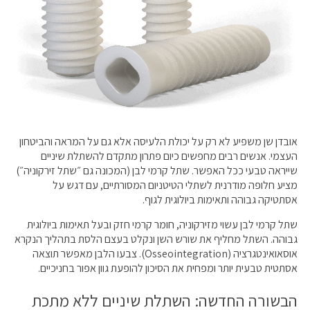
אובדן שן משפיע לא רק על יכולת הלעיסה אלא גם על המראה והביטחון
העצמי. אנשים רבים מחפשים כיום פתרון מתקדם להשתלת שיניים
שייראה טבעי ככל האפשר. שתל קרמי לבן (המכונה גם ״שתל זירקוניה״)
מציע חלופה מודרנית לשתלי הטיטניום המסורתיים, עם דגש על
אסתטיקה גבוהה ותאימות ביולוגית לגוף.
שתל קרמי לבן עשוי מזירקוניה, חומר קרמי חזק ובעל תאימות ביולוגית
גבוהה. השתל מחליף את שורש השן ונקלט בעצם הלסת בתהליך הנקרא
אוסאואינטגרציה (Osseointegration). צבעו הלבן מאפשר תוצאה
אסתטית טבעית יותר ומפחית את הסיכון להופעת גוון אפור בחניכיים.
הבשורה החדשה: השתלת שיניים ללא מתכת