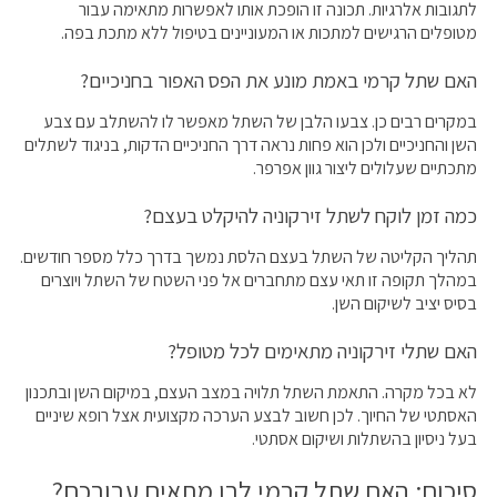
לתגובות אלרגיות. תכונה זו הופכת אותו לאפשרות מתאימה עבור
מטופלים הרגישים למתכות או המעוניינים בטיפול ללא מתכת בפה.
האם שתל קרמי באמת מונע את הפס האפור בחניכיים?
במקרים רבים כן. צבעו הלבן של השתל מאפשר לו להשתלב עם צבע
השן והחניכיים ולכן הוא פחות נראה דרך החניכיים הדקות, בניגוד לשתלים
מתכתיים שעלולים ליצור גוון אפרפר.
כמה זמן לוקח לשתל זירקוניה להיקלט בעצם?
תהליך הקליטה של השתל בעצם הלסת נמשך בדרך כלל מספר חודשים.
במהלך תקופה זו תאי עצם מתחברים אל פני השטח של השתל ויוצרים
בסיס יציב לשיקום השן.
האם שתלי זירקוניה מתאימים לכל מטופל?
לא בכל מקרה. התאמת השתל תלויה במצב העצם, במיקום השן ובתכנון
האסתטי של החיוך. לכן חשוב לבצע הערכה מקצועית אצל רופא שיניים
בעל ניסיון בהשתלות ושיקום אסתטי.
סיכום: האם שתל קרמי לבן מתאים עבורכם?